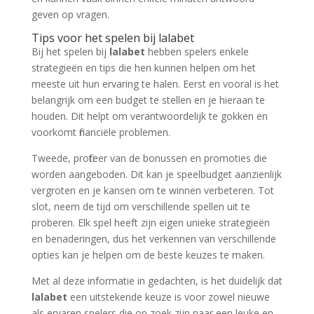
geven op vragen.
Tips voor het spelen bij lalabet
Bij het spelen bij
lalabet
hebben spelers enkele
strategieën en tips die hen kunnen helpen om het
meeste uit hun ervaring te halen. Eerst en vooral is het
belangrijk om een budget te stellen en je hieraan te
houden. Dit helpt om verantwoordelijk te gokken en
voorkomt financiële problemen.
Tweede, profiteer van de bonussen en promoties die
worden aangeboden. Dit kan je speelbudget aanzienlijk
vergroten en je kansen om te winnen verbeteren. Tot
slot, neem de tijd om verschillende spellen uit te
proberen. Elk spel heeft zijn eigen unieke strategieën
en benaderingen, dus het verkennen van verschillende
opties kan je helpen om de beste keuzes te maken.
Met al deze informatie in gedachten, is het duidelijk dat
lalabet
een uitstekende keuze is voor zowel nieuwe
als ervaren spelers die op zoek zijn naar een leuke en