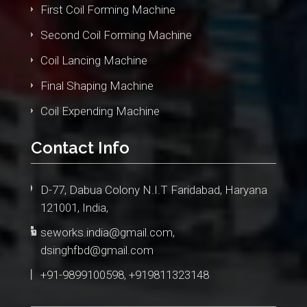
First Coil Forming Machine
Second Coil Forming Machine
Coil Lancing Machine
Final Shaping Machine
Coil Expending Machine
Contact Info
D-77, Dabua Colony N.I.T Faridabad, Haryana
121001, India,
seworks.india@gmail.com
,
dsinghfbd@gmail.com
+91-9899100598, +919811323148