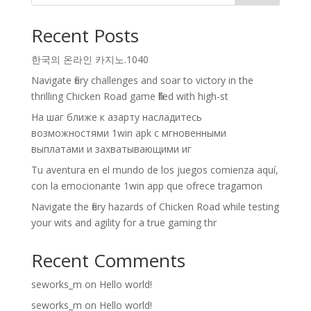
Recent Posts
한국의 온라인 카지노.1040
Navigate fiery challenges and soar to victory in the
thrilling Chicken Road game filled with high-st
На шаг ближе к азарту насладитесь
возможностями 1win apk с мгновенными
выплатами и захватывающими иг
Tu aventura en el mundo de los juegos comienza aquí,
con la emocionante 1win app que ofrece tragamon
Navigate the fiery hazards of Chicken Road while testing
your wits and agility for a true gaming thr
Recent Comments
seworks_m
on
Hello world!
seworks_m
on
Hello world!