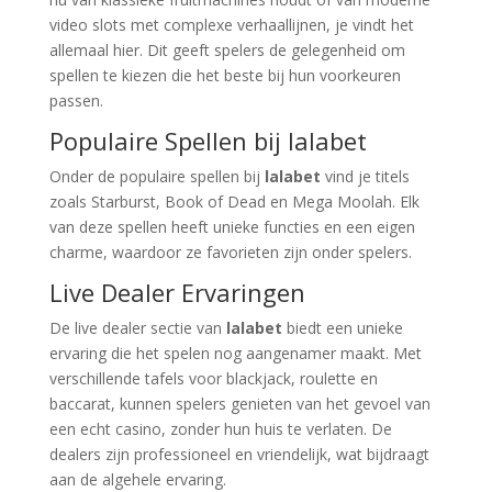
video slots met complexe verhaallijnen, je vindt het
allemaal hier. Dit geeft spelers de gelegenheid om
spellen te kiezen die het beste bij hun voorkeuren
passen.
Populaire Spellen bij lalabet
Onder de populaire spellen bij
lalabet
vind je titels
zoals Starburst, Book of Dead en Mega Moolah. Elk
van deze spellen heeft unieke functies en een eigen
charme, waardoor ze favorieten zijn onder spelers.
Live Dealer Ervaringen
De live dealer sectie van
lalabet
biedt een unieke
ervaring die het spelen nog aangenamer maakt. Met
verschillende tafels voor blackjack, roulette en
baccarat, kunnen spelers genieten van het gevoel van
een echt casino, zonder hun huis te verlaten. De
dealers zijn professioneel en vriendelijk, wat bijdraagt
aan de algehele ervaring.