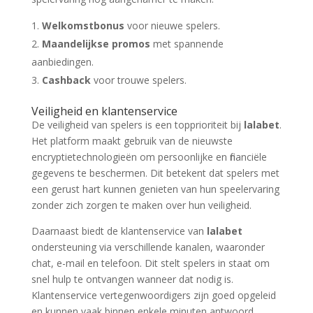
Welkomstbonus
voor nieuwe spelers.
Maandelijkse promos
met spannende
aanbiedingen.
Cashback
voor trouwe spelers.
Veiligheid en klantenservice
De veiligheid van spelers is een topprioriteit bij
lalabet
.
Het platform maakt gebruik van de nieuwste
encryptietechnologieën om persoonlijke en financiële
gegevens te beschermen. Dit betekent dat spelers met
een gerust hart kunnen genieten van hun speelervaring
zonder zich zorgen te maken over hun veiligheid.
Daarnaast biedt de klantenservice van
lalabet
ondersteuning via verschillende kanalen, waaronder
chat, e-mail en telefoon. Dit stelt spelers in staat om
snel hulp te ontvangen wanneer dat nodig is.
Klantenservice vertegenwoordigers zijn goed opgeleid
en kunnen vaak binnen enkele minuten antwoord