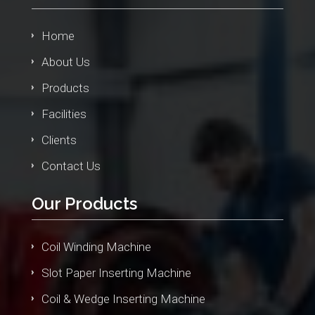
Home
About Us
Products
Facilities
Clients
Contact Us
Our Products
Coil Winding Machine
Slot Paper Inserting Machine
Coil & Wedge Inserting Machine