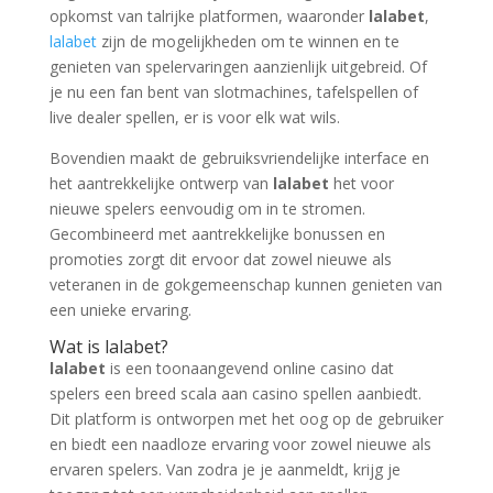
opkomst van talrijke platformen, waaronder
lalabet
,
lalabet
zijn de mogelijkheden om te winnen en te
genieten van spelervaringen aanzienlijk uitgebreid. Of
je nu een fan bent van slotmachines, tafelspellen of
live dealer spellen, er is voor elk wat wils.
Bovendien maakt de gebruiksvriendelijke interface en
het aantrekkelijke ontwerp van
lalabet
het voor
nieuwe spelers eenvoudig om in te stromen.
Gecombineerd met aantrekkelijke bonussen en
promoties zorgt dit ervoor dat zowel nieuwe als
veteranen in de gokgemeenschap kunnen genieten van
een unieke ervaring.
Wat is lalabet?
lalabet
is een toonaangevend online casino dat
spelers een breed scala aan casino spellen aanbiedt.
Dit platform is ontworpen met het oog op de gebruiker
en biedt een naadloze ervaring voor zowel nieuwe als
ervaren spelers. Van zodra je je aanmeldt, krijg je