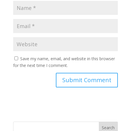
Save my name, email, and website in this browser
for the next time I comment.
Search