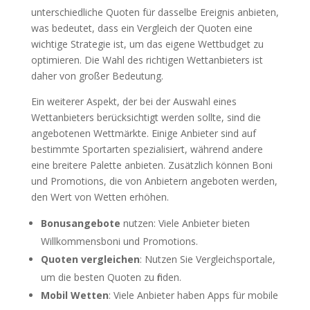
unterschiedliche Quoten für dasselbe Ereignis anbieten,
was bedeutet, dass ein Vergleich der Quoten eine
wichtige Strategie ist, um das eigene Wettbudget zu
optimieren. Die Wahl des richtigen Wettanbieters ist
daher von großer Bedeutung.
Ein weiterer Aspekt, der bei der Auswahl eines
Wettanbieters berücksichtigt werden sollte, sind die
angebotenen Wettmärkte. Einige Anbieter sind auf
bestimmte Sportarten spezialisiert, während andere
eine breitere Palette anbieten. Zusätzlich können Boni
und Promotions, die von Anbietern angeboten werden,
den Wert von Wetten erhöhen.
Bonusangebote
nutzen: Viele Anbieter bieten
Willkommensboni und Promotions.
Quoten vergleichen
: Nutzen Sie Vergleichsportale,
um die besten Quoten zu finden.
Mobil Wetten
: Viele Anbieter haben Apps für mobile