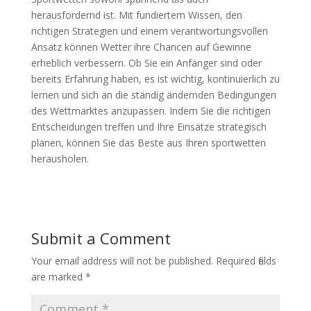
herausfordernd ist. Mit fundiertem Wissen, den
richtigen Strategien und einem verantwortungsvollen
Ansatz können Wetter ihre Chancen auf Gewinne
erheblich verbessern. Ob Sie ein Anfänger sind oder
bereits Erfahrung haben, es ist wichtig, kontinuierlich zu
lernen und sich an die ständig ändernden Bedingungen
des Wettmarktes anzupassen. Indem Sie die richtigen
Entscheidungen treffen und Ihre Einsätze strategisch
planen, können Sie das Beste aus Ihren sportwetten
herausholen.
Submit a Comment
Your email address will not be published.
Required fields
are marked
*