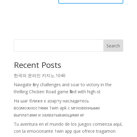
Search
Recent Posts
한국의 온라인 카지노.1040
Navigate fiery challenges and soar to victory in the
thrilling Chicken Road game filled with high-st
На шаг ближе к азарту насладитесь
возможностями 1win apk с мгновенными
выплатами и захватывающими иг
Tu aventura en el mundo de los juegos comienza aquí,
con la emocionante 1win app que ofrece tragamon