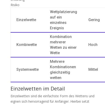
Risiko
Wettplatzierung
auf ein
Einzelwette
Gering
einzelnes
Ereignis
Kombination
mehrerer
Kombiwette
Hoch
Wetten zu einer
Wette
Mehrere
Kombinationen
Systemwette
Mittel
gleichzeitig
wetten
Einzelwetten im Detail
Einzelwetten sind die einfachste Form des Wettens und
eignen sich hervorragend für Anfänger. Hierbei setzt