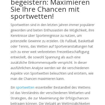
begeistern: Maximieren
Sie Ihre Chancen mit
sportwetten!
Sportwetten sind in den letzten Jahren immer populärer
geworden und bieten Enthusiasten die Möglichkeit, ihre
Kenntnisse über Sportereignisse zu nutzen, um
potenzielle Gewinne zu erzielen. Ob Fußball, Basketball
oder Tennis, das Wetten auf Sportveranstaltungen hat
sich zu einer weit verbreiteten Freizeitbeschäftigung
entwickelt, die sowohl Spannung als auch eine
zusätzliche Einkommensquelle verspricht. In dieser
ausführlichen Analyse werden wir die verschiedenen
Aspekte von Sportwetten beleuchten und erörtern, wie
man die Chancen maximieren kann.
Ein
sportwetten
essentieller Bestandteil des Wettens
ist das Verständnis der verschiedenen Wettarten und
Strategien, die zur Maximierung der Erfolgschancen
beitragen können. Die Vielzahl an Wettmöglichkeiten