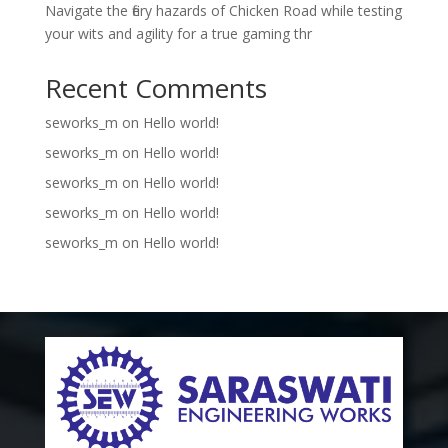
Navigate the fiery hazards of Chicken Road while testing
your wits and agility for a true gaming thr
Recent Comments
seworks_m
on
Hello world!
seworks_m
on
Hello world!
seworks_m
on
Hello world!
seworks_m
on
Hello world!
seworks_m
on
Hello world!