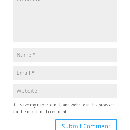
Save my name, email, and website in this browser
for the next time I comment.