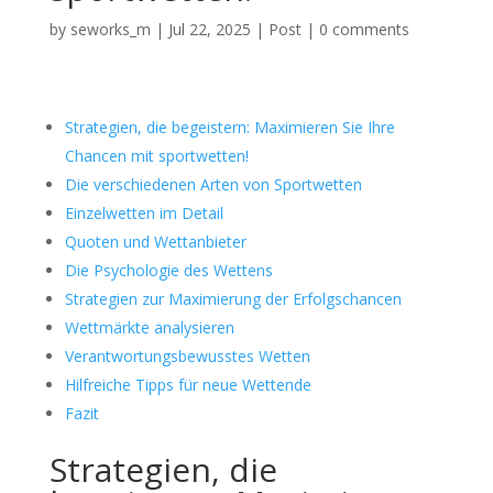
by
seworks_m
|
Jul 22, 2025
|
Post
|
0 comments
Strategien, die begeistern: Maximieren Sie Ihre
Chancen mit sportwetten!
Die verschiedenen Arten von Sportwetten
Einzelwetten im Detail
Quoten und Wettanbieter
Die Psychologie des Wettens
Strategien zur Maximierung der Erfolgschancen
Wettmärkte analysieren
Verantwortungsbewusstes Wetten
Hilfreiche Tipps für neue Wettende
Fazit
Strategien, die