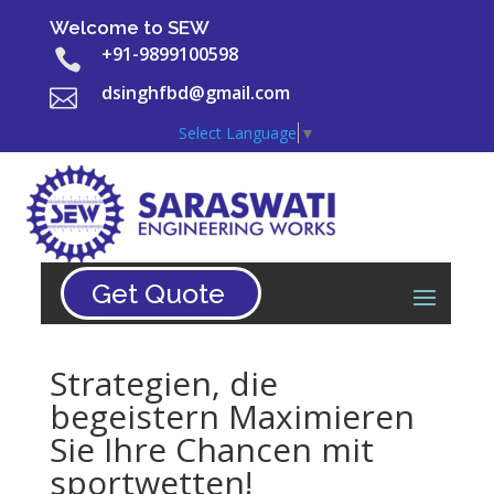
Welcome to SEW
+91-9899100598

dsinghfbd@gmail.com

Select Language
▼
Get Quote
Strategien, die
begeistern Maximieren
Sie Ihre Chancen mit
sportwetten!