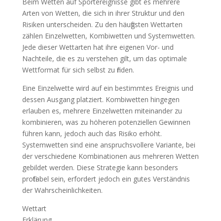
Beim Wetten auf Sportereignisse gibt es mehrere
Arten von Wetten, die sich in ihrer Struktur und den
Risiken unterscheiden. Zu den häufigsten Wettarten
zählen Einzelwetten, Kombiwetten und Systemwetten.
Jede dieser Wettarten hat ihre eigenen Vor- und
Nachteile, die es zu verstehen gilt, um das optimale
Wettformat für sich selbst zu finden.
Eine Einzelwette wird auf ein bestimmtes Ereignis und
dessen Ausgang platziert. Kombiwetten hingegen
erlauben es, mehrere Einzelwetten miteinander zu
kombinieren, was zu höheren potenziellen Gewinnen
führen kann, jedoch auch das Risiko erhöht.
Systemwetten sind eine anspruchsvollere Variante, bei
der verschiedene Kombinationen aus mehreren Wetten
gebildet werden. Diese Strategie kann besonders
profitabel sein, erfordert jedoch ein gutes Verständnis
der Wahrscheinlichkeiten.
Wettart
Erklärung