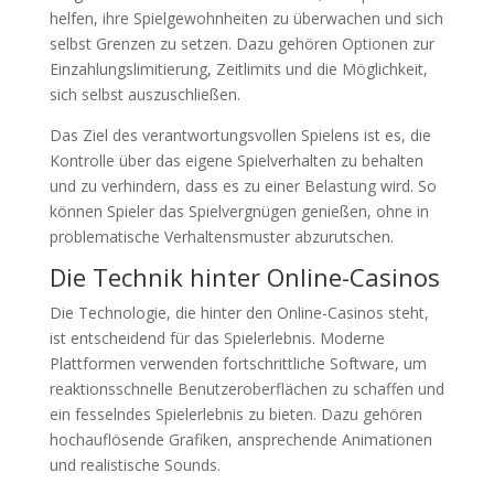
helfen, ihre Spielgewohnheiten zu überwachen und sich
selbst Grenzen zu setzen. Dazu gehören Optionen zur
Einzahlungslimitierung, Zeitlimits und die Möglichkeit,
sich selbst auszuschließen.
Das Ziel des verantwortungsvollen Spielens ist es, die
Kontrolle über das eigene Spielverhalten zu behalten
und zu verhindern, dass es zu einer Belastung wird. So
können Spieler das Spielvergnügen genießen, ohne in
problematische Verhaltensmuster abzurutschen.
Die Technik hinter Online-Casinos
Die Technologie, die hinter den Online-Casinos steht,
ist entscheidend für das Spielerlebnis. Moderne
Plattformen verwenden fortschrittliche Software, um
reaktionsschnelle Benutzeroberflächen zu schaffen und
ein fesselndes Spielerlebnis zu bieten. Dazu gehören
hochauflösende Grafiken, ansprechende Animationen
und realistische Sounds.