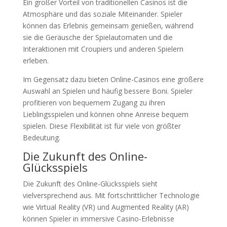
Ein großer Vorteil von traditionellen Casinos ist die
Atmosphäre und das soziale Miteinander. Spieler
können das Erlebnis gemeinsam genießen, während
sie die Geräusche der Spielautomaten und die
Interaktionen mit Croupiers und anderen Spielern
erleben.
Im Gegensatz dazu bieten Online-Casinos eine größere
Auswahl an Spielen und häufig bessere Boni. Spieler
profitieren von bequemem Zugang zu ihren
Lieblingsspielen und können ohne Anreise bequem
spielen. Diese Flexibilität ist für viele von größter
Bedeutung.
Die Zukunft des Online-
Glücksspiels
Die Zukunft des Online-Glücksspiels sieht
vielversprechend aus. Mit fortschrittlicher Technologie
wie Virtual Reality (VR) und Augmented Reality (AR)
können Spieler in immersive Casino-Erlebnisse