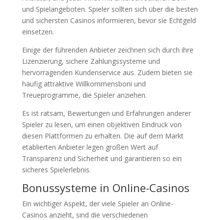
und Spielangeboten. Spieler sollten sich über die besten
und sichersten Casinos informieren, bevor sie Echtgeld
einsetzen.
Einige der führenden Anbieter zeichnen sich durch ihre
Lizenzierung, sichere Zahlungssysteme und
hervorragenden Kundenservice aus. Zudem bieten sie
häufig attraktive Willkommensboni und
Treueprogramme, die Spieler anziehen.
Es ist ratsam, Bewertungen und Erfahrungen anderer
Spieler zu lesen, um einen objektiven Eindruck von
diesen Plattformen zu erhalten. Die auf dem Markt
etablierten Anbieter legen großen Wert auf
Transparenz und Sicherheit und garantieren so ein
sicheres Spielerlebnis.
Bonussysteme in Online-Casinos
Ein wichtiger Aspekt, der viele Spieler an Online-
Casinos anzieht, sind die verschiedenen