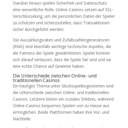
Darüber hinaus spielen Sicherheit und Datenschutz
eine wesentliche Rolle. Online-Casinos setzen auf SSL-
Verschlüsselung, um die persönlichen Daten der Spieler
zu schützen und sicherzustellen, dass Transaktionen
sicher durchgeführt werden.
Die Auszahlungsraten und Zufallszahlengeneratoren
(RNG) sind ebenfalls wichtige technische Aspekte, die
die Fairness der Spiele gewährleisten. Spieler können
sich darauf verlassen, dass die Spiele fair sind und sie
eine echte Chance auf Gewinne haben.
Die Unterschiede zwischen Online- und
traditionellen Casinos
Ein häufiges Thema unter Glücksspielbegeisterten sind
die Unterschiede zwischen Online- und traditionellen
Casinos. Letztere bieten ein soziales Erlebnis, während
Online-Casinos bequemes Spielen von zu Hause aus
ermöglichen. Beide Plattformen haben ihre Vor- und
Nachteile.