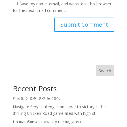
Save my name, email, and website in this browser
for the next time I comment.
Search
Recent Posts
한국의 온라인 카지노.1040
Navigate fiery challenges and soar to victory in the
thrilling Chicken Road game filled with high-st
На шаг ближе к азарту насладитесь