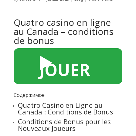
Quatro casino en ligne
au Canada – conditions
de bonus
▶️
JOUER
Содержимое
Quatro Casino en Ligne au
Canada : Conditions de Bonus
Conditions de Bonus pour les
Nouveaux Joueurs