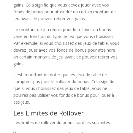
gains. Cela signifie que vous devez jouer avec vos
fonds de bonus pour atteindre un certain montant de
jeu avant de pouvoir retirer vos gains.
Le montant de jeu requis pour le rollover du bonus
varie en fonction du type de jeu que vous choisissez.
Par exemple, si vous choisissez des jeux de table, vous
devrez jouer avec vos fonds de bonus pour atteindre
un certain montant de jeu avant de pouvoir retirer vos
gains.
Il est important de noter que les jeux de table ne
comptent pas pour le rollover du bonus. Cela signifie
que si vous choisissez des jeux de table, vous ne
pourrez pas utiliser vos fonds de bonus pour jouer à
ces jeux.
Les Limites de Rollover
Les limites de rollover du bonus sont les suivantes :