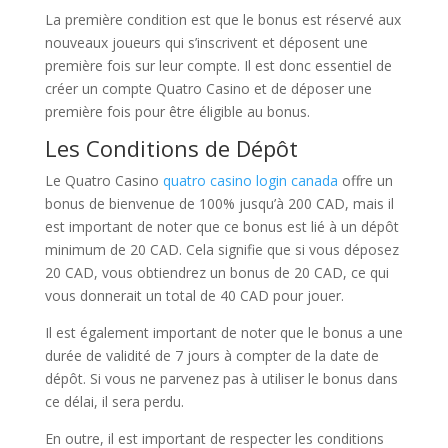
La première condition est que le bonus est réservé aux
nouveaux joueurs qui s’inscrivent et déposent une
première fois sur leur compte. Il est donc essentiel de
créer un compte Quatro Casino et de déposer une
première fois pour être éligible au bonus.
Les Conditions de Dépôt
Le Quatro Casino
quatro casino login canada
offre un
bonus de bienvenue de 100% jusqu’à 200 CAD, mais il
est important de noter que ce bonus est lié à un dépôt
minimum de 20 CAD. Cela signifie que si vous déposez
20 CAD, vous obtiendrez un bonus de 20 CAD, ce qui
vous donnerait un total de 40 CAD pour jouer.
Il est également important de noter que le bonus a une
durée de validité de 7 jours à compter de la date de
dépôt. Si vous ne parvenez pas à utiliser le bonus dans
ce délai, il sera perdu.
En outre, il est important de respecter les conditions