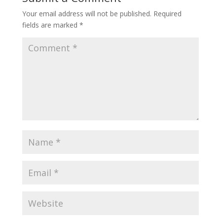
Your email address will not be published.
Required
fields are marked
*