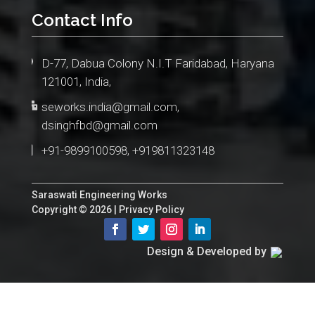
Contact Info
D-77, Dabua Colony N.I.T Faridabad, Haryana
121001, India,
seworks.india@gmail.com
,
dsinghfbd@gmail.com
+91-9899100598, +919811323148
Saraswati Engineering Works
Copyright © 2026 |
Privacy Policy
Design & Developed by