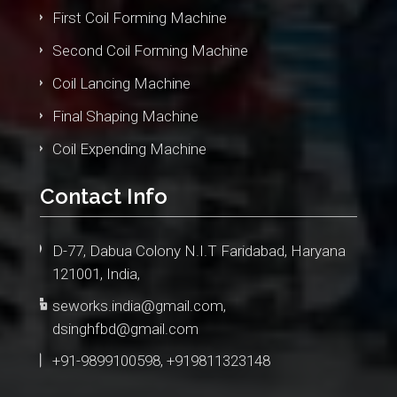
First Coil Forming Machine
Second Coil Forming Machine
Coil Lancing Machine
Final Shaping Machine
Coil Expending Machine
Contact Info
D-77, Dabua Colony N.I.T Faridabad, Haryana
121001, India,
seworks.india@gmail.com
,
dsinghfbd@gmail.com
+91-9899100598, +919811323148