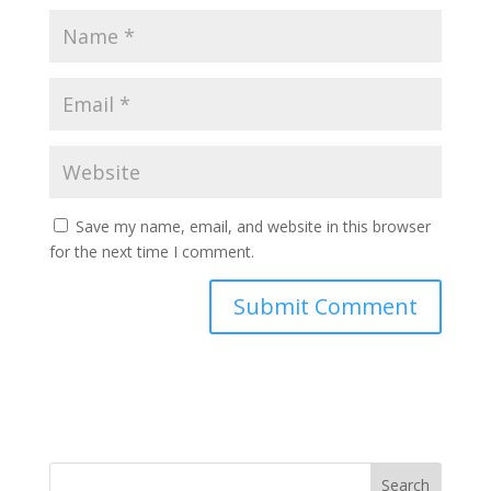
Save my name, email, and website in this browser
for the next time I comment.
Search