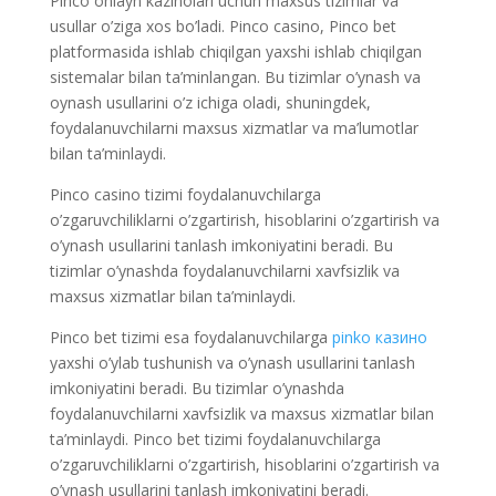
Pinco onlayn kazinolari uchun maxsus tizimlar va
usullar o’ziga xos bo’ladi. Pinco casino, Pinco bet
platformasida ishlab chiqilgan yaxshi ishlab chiqilgan
sistemalar bilan ta’minlangan. Bu tizimlar o’ynash va
oynash usullarini o’z ichiga oladi, shuningdek,
foydalanuvchilarni maxsus xizmatlar va ma’lumotlar
bilan ta’minlaydi.
Pinco casino tizimi foydalanuvchilarga
o’zgaruvchiliklarni o’zgartirish, hisoblarini o’zgartirish va
o’ynash usullarini tanlash imkoniyatini beradi. Bu
tizimlar o’ynashda foydalanuvchilarni xavfsizlik va
maxsus xizmatlar bilan ta’minlaydi.
Pinco bet tizimi esa foydalanuvchilarga
pinko казино
yaxshi o’ylab tushunish va o’ynash usullarini tanlash
imkoniyatini beradi. Bu tizimlar o’ynashda
foydalanuvchilarni xavfsizlik va maxsus xizmatlar bilan
ta’minlaydi. Pinco bet tizimi foydalanuvchilarga
o’zgaruvchiliklarni o’zgartirish, hisoblarini o’zgartirish va
o’ynash usullarini tanlash imkoniyatini beradi.