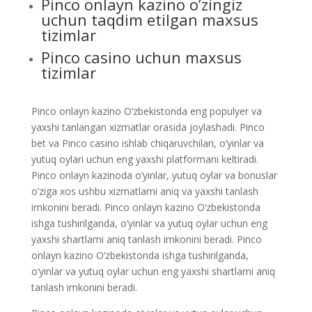
Pinco onlayn kazino o’zingiz
uchun taqdim etilgan maxsus
tizimlar
Pinco casino uchun maxsus
tizimlar
Pinco onlayn kazino O‘zbekistonda eng populyer va
yaxshi tanlangan xizmatlar orasida joylashadi. Pinco
bet va Pinco casino ishlab chiqaruvchilari, o‘yinlar va
yutuq oylari uchun eng yaxshi platformani keltiradi.
Pinco onlayn kazinoda o‘yinlar, yutuq oylar va bonuslar
o‘ziga xos ushbu xizmatlarni aniq va yaxshi tanlash
imkonini beradi. Pinco onlayn kazino O‘zbekistonda
ishga tushirilganda, o‘yinlar va yutuq oylar uchun eng
yaxshi shartlarni aniq tanlash imkonini beradi. Pinco
onlayn kazino O‘zbekistonda ishga tushirilganda,
o‘yinlar va yutuq oylar uchun eng yaxshi shartlarni aniq
tanlash imkonini beradi.