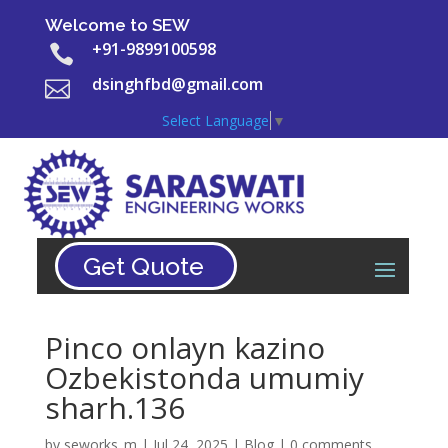
Welcome to SEW
+91-9899100598

dsinghfbd@gmail.com

Select Language
▼
Get Quote
Pinco onlayn kazino
Ozbekistonda umumiy
sharh.136
by
seworks_m
|
Jul 24, 2025
|
Blog
|
0 comments