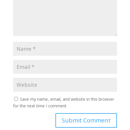
Save my name, email, and website in this browser
for the next time I comment.