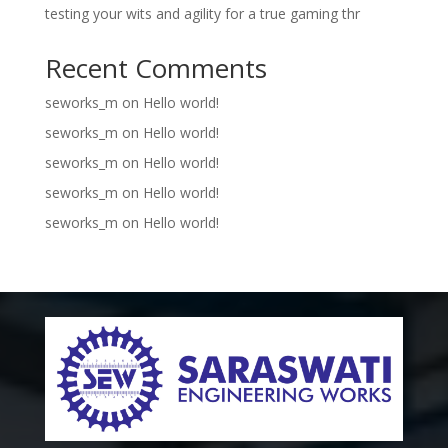
testing your wits and agility for a true gaming thr
Recent Comments
seworks_m
on
Hello world!
seworks_m
on
Hello world!
seworks_m
on
Hello world!
seworks_m
on
Hello world!
seworks_m
on
Hello world!