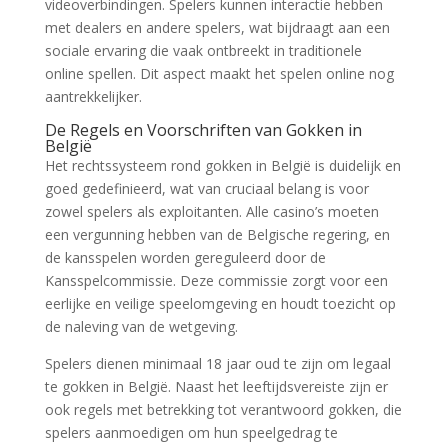
videoverbindingen. Spelers kunnen interactie hebben
met dealers en andere spelers, wat bijdraagt aan een
sociale ervaring die vaak ontbreekt in traditionele
online spellen. Dit aspect maakt het spelen online nog
aantrekkelijker.
De Regels en Voorschriften van Gokken in
België
Het rechtssysteem rond gokken in België is duidelijk en
goed gedefinieerd, wat van cruciaal belang is voor
zowel spelers als exploitanten. Alle casino’s moeten
een vergunning hebben van de Belgische regering, en
de kansspelen worden gereguleerd door de
Kansspelcommissie. Deze commissie zorgt voor een
eerlijke en veilige speelomgeving en houdt toezicht op
de naleving van de wetgeving.
Spelers dienen minimaal 18 jaar oud te zijn om legaal
te gokken in België. Naast het leeftijdsvereiste zijn er
ook regels met betrekking tot verantwoord gokken, die
spelers aanmoedigen om hun speelgedrag te