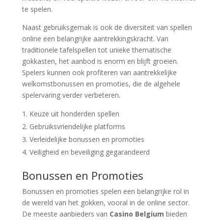
te spelen.
Naast gebruiksgemak is ook de diversiteit van spellen
online een belangrijke aantrekkingskracht. Van
traditionele tafelspellen tot unieke thematische
gokkasten, het aanbod is enorm en blijft groeien.
Spelers kunnen ook profiteren van aantrekkelijke
welkomstbonussen en promoties, die de algehele
spelervaring verder verbeteren.
Keuze uit honderden spellen
Gebruiksvriendelijke platforms
Verleidelijke bonussen en promoties
Veiligheid en beveiliging gegarandeerd
Bonussen en Promoties
Bonussen en promoties spelen een belangrijke rol in
de wereld van het gokken, vooral in de online sector.
De meeste aanbieders van
Casino Belgium
bieden