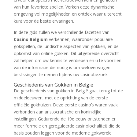
van hun favoriete spellen. Verken deze dynamische
omgeving vol mogelijkheden en ontdek waar u terecht
kunt voor de beste ervaringen.
In deze gids zullen we verschillende facetten van
Casino Belgium
verkennen, waaronder populaire
gokspellen, de juridische aspecten van gokken, en de
opkomst van online gokken. Dit uitgebreide overzicht
zal helpen om uw kennis te verdiepen en u te voorzien
van de informatie die nodig is om weloverwogen
beslissingen te nemen tijdens uw casinobezoek.
Geschiedenis van Gokken in België
De geschiedenis van gokken in België gaat terug tot de
middeleeuwen, met de oprichting van de eerste
officiële gokhuizen. Deze eerste casino’s waren vaak
verbonden aan aristocratische en koninklijke
instellingen. Gedurende de 19e eeuw ontstonden er
meer formele en gereguleerde casinolochaliteit die de
basis zouden leggen voor de moderne gokwereld.