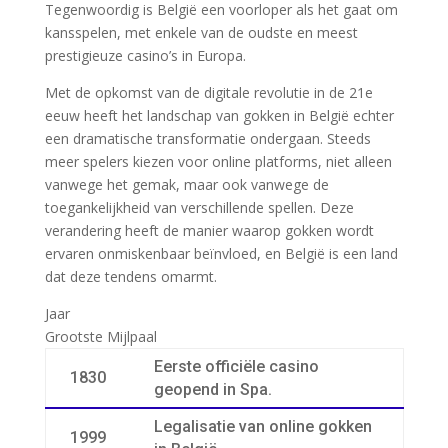
Tegenwoordig is België een voorloper als het gaat om
kansspelen, met enkele van de oudste en meest
prestigieuze casino’s in Europa.
Met de opkomst van de digitale revolutie in de 21e
eeuw heeft het landschap van gokken in België echter
een dramatische transformatie ondergaan. Steeds
meer spelers kiezen voor online platforms, niet alleen
vanwege het gemak, maar ook vanwege de
toegankelijkheid van verschillende spellen. Deze
verandering heeft de manier waarop gokken wordt
ervaren onmiskenbaar beïnvloed, en België is een land
dat deze tendens omarmt.
Jaar
Grootste Mijlpaal
Eerste officiële casino
1830
geopend in Spa.
Legalisatie van online gokken
1999