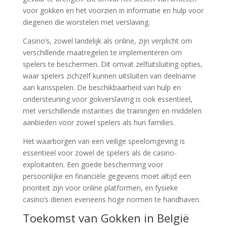
voor gokken en het voorzien in informatie en hulp voor
diegenen die worstelen met verslaving.
Casino’s, zowel landelijk als online, zijn verplicht om
verschillende maatregelen te implementeren om
spelers te beschermen. Dit omvat zelfuitsluiting opties,
waar spelers zichzelf kunnen uitsluiten van deelname
aan kansspelen. De beschikbaarheid van hulp en
ondersteuning voor gokverslaving is ook essentieel,
met verschillende instanties die trainingen en middelen
aanbieden voor zowel spelers als hun families.
Het waarborgen van een veilige speelomgeving is
essentieel voor zowel de spelers als de casino-
exploitanten. Een goede bescherming voor
persoonlijke en financiële gegevens moet altijd een
prioriteit zijn voor online platformen, en fysieke
casino’s dienen eveneens hoge normen te handhaven.
Toekomst van Gokken in België