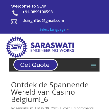
Welcome to SEW
+91-9899100598

dsinghfbd@gmail.com

Select Language
▼
Get Quote
Ontdek de Spannende
Wereld van Casino
Belgium!_6
by
seworks_m
|
May 30, 2025
|
Post
|
0 comments