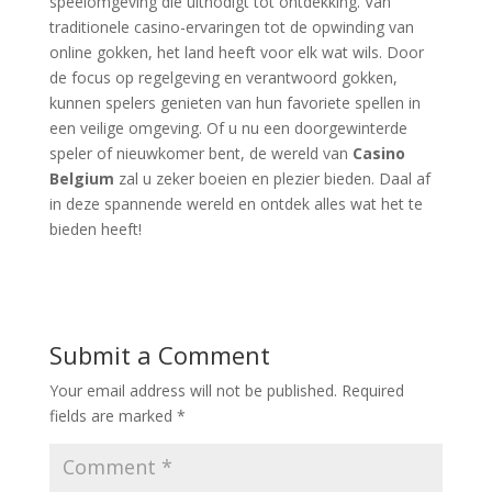
speelomgeving die uitnodigt tot ontdekking. Van
traditionele casino-ervaringen tot de opwinding van
online gokken, het land heeft voor elk wat wils. Door
de focus op regelgeving en verantwoord gokken,
kunnen spelers genieten van hun favoriete spellen in
een veilige omgeving. Of u nu een doorgewinterde
speler of nieuwkomer bent, de wereld van
Casino
Belgium
zal u zeker boeien en plezier bieden. Daal af
in deze spannende wereld en ontdek alles wat het te
bieden heeft!
Submit a Comment
Your email address will not be published.
Required
fields are marked
*