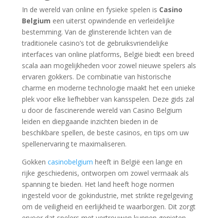
In de wereld van online en fysieke spelen is
Casino
Belgium
een uiterst opwindende en verleidelijke
bestemming. Van de glinsterende lichten van de
traditionele casino’s tot de gebruiksvriendelijke
interfaces van online platforms, België biedt een breed
scala aan mogelijkheden voor zowel nieuwe spelers als
ervaren gokkers. De combinatie van historische
charme en moderne technologie maakt het een unieke
plek voor elke liefhebber van kansspelen. Deze gids zal
u door de fascinerende wereld van Casino Belgium
leiden en diepgaande inzichten bieden in de
beschikbare spellen, de beste casinos, en tips om uw
spellenervaring te maximaliseren.
Gokken
casinobelgium
heeft in België een lange en
rijke geschiedenis, ontworpen om zowel vermaak als
spanning te bieden. Het land heeft hoge normen
ingesteld voor de gokindustrie, met strikte regelgeving
om de veiligheid en eerlijkheid te waarborgen. Dit zorgt
ervoor dat spelers met vertrouwen kunnen genieten