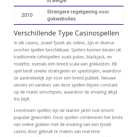
in België.
Strengere regelgeving voor
2010
gokwebsites.
Verschillende Type Casinospellen
In elk casino, zowel fysiek als online, zijn er diverse
soorten spellen beschikbaar. Spelers kunnen kiezen uit
traditionele tafelspellen zoals poker, blackjack, en
roulette, evenals een breed scala aan gokkasten. Elk
spel biedt unieke strategieën en speelstijlen, waardoor
ze aantrekkelijk zijn voor een breed publiek. Nieuwe
versies en variaties van deze spellen blijven constant
op de markt verschijnen, waardoor de ervaring altijd
fris blijft.
Livestream spellen zijn de laatste jaren ook enorm
populair geworden. Deze spellen combineren het beste
van online gokken met de ervaring van een fysiek
casino door gebruik te maken van real-time