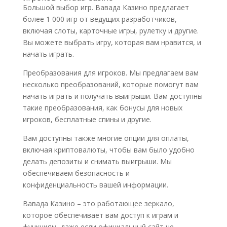
Большой выбор игр. Вавада Казино предлагает
более 1 000 игр от ведущих разработчиков,
включая слоты, карточные игры, рулетку и другие.
Вы можете выбрать игру, которая вам нравится, и
начать играть.
Преобразования для игроков. Мы предлагаем вам
несколько преобразований, которые помогут вам
начать играть и получать выигрыши. Вам доступны
такие преобразования, как бонусы для новых
игроков, бесплатные спины и другие.
Вам доступны также многие опции для оплаты,
включая криптовалюты, чтобы вам было удобно
делать депозиты и снимать выигрыши. Мы
обеспечиваем безопасность и
конфиденциальность вашей информации.
Вавада Казино – это работающее зеркало,
которое обеспечивает вам доступ к играм и
функциям, даже если официальный сайт не