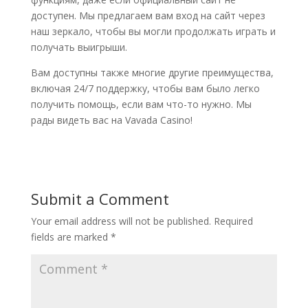
доступен. Мы предлагаем вам вход на сайт через
наш зеркало, чтобы вы могли продолжать играть и
получать выигрыши.
Вам доступны также многие другие преимущества,
включая 24/7 поддержку, чтобы вам было легко
получить помощь, если вам что-то нужно. Мы
рады видеть вас на Vavada Casino!
Submit a Comment
Your email address will not be published.
Required
fields are marked
*