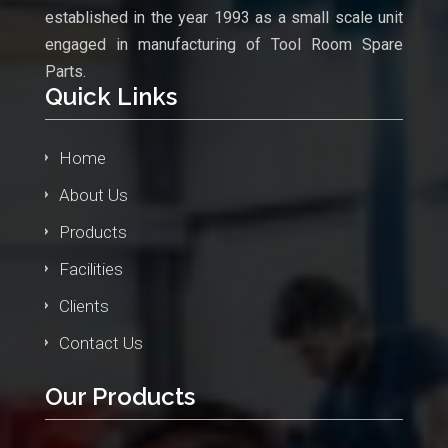
established in the year 1993 as a small scale unit
engaged in manufacturing of Tool Room Spare
Parts.
Quick Links
Home
About Us
Products
Facilities
Clients
Contact Us
Our Products