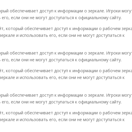
орый обеспечивает доступ к информации о зеркале. Игроки могу
его, если они не могут доступаться к официальному сайту.
т, который обеспечивает доступ к информации о рабочем зерка
ркале и использовать его, если они не могут доступаться к
орый обеспечивает доступ к информации о зеркале. Игроки могу
его, если они не могут доступаться к официальному сайту.
т, который обеспечивает доступ к информации о рабочем зерка
ркале и использовать его, если они не могут доступаться к
орый обеспечивает доступ к информации о зеркале. Игроки могу
его, если они не могут доступаться к официальному сайту.
т, который обеспечивает доступ к информации о рабочем зерка
ркале и использовать его, если они не могут доступаться к