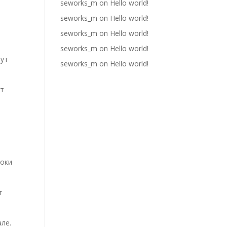
seworks_m
on
Hello world!
seworks_m
on
Hello world!
seworks_m
on
Hello world!
seworks_m
on
Hello world!
гут
seworks_m
on
Hello world!
ут
роки
т
ле.