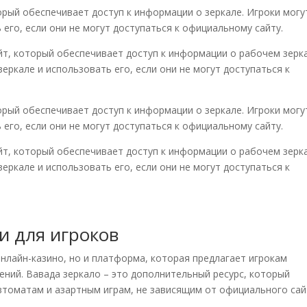
орый обеспечивает доступ к информации о зеркале. Игроки могу
его, если они не могут доступаться к официальному сайту.
т, который обеспечивает доступ к информации о рабочем зерка
ркале и использовать его, если они не могут доступаться к
орый обеспечивает доступ к информации о зеркале. Игроки могу
его, если они не могут доступаться к официальному сайту.
т, который обеспечивает доступ к информации о рабочем зерка
ркале и использовать его, если они не могут доступаться к
и для игроков
онлайн-казино, но и платформа, которая предлагает игрокам
ений. Вавада зеркало – это дополнительный ресурс, который
втоматам и азартным играм, не зависящим от официального сай