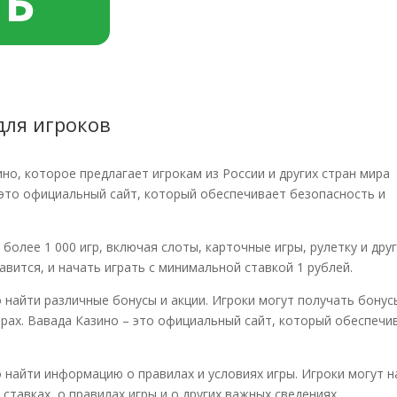
ТЬ
для игроков
но, которое предлагает игрокам из России и других стран мира
– это официальный сайт, который обеспечивает безопасность и
более 1 000 игр, включая слоты, карточные игры, рулетку и друг
авится, и начать играть с минимальной ставкой 1 рублей.
 найти различные бонусы и акции. Игроки могут получать бонус
нирах. Вавада Казино – это официальный сайт, который обеспечи
 найти информацию о правилах и условиях игры. Игроки могут н
тавках, о правилах игры и о других важных сведениях.