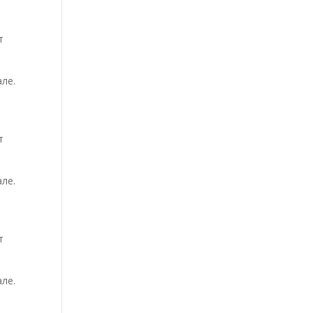
т
ле.
т
ле.
т
ле.