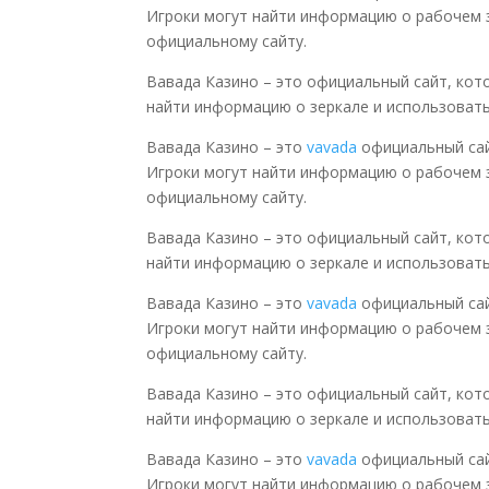
Игроки могут найти информацию о рабочем зе
официальному сайту.
Вавада Казино – это официальный сайт, кот
найти информацию о зеркале и использовать 
Вавада Казино – это
vavada
официальный сай
Игроки могут найти информацию о рабочем зе
официальному сайту.
Вавада Казино – это официальный сайт, кот
найти информацию о зеркале и использовать 
Вавада Казино – это
vavada
официальный сай
Игроки могут найти информацию о рабочем зе
официальному сайту.
Вавада Казино – это официальный сайт, кот
найти информацию о зеркале и использовать 
Вавада Казино – это
vavada
официальный сай
Игроки могут найти информацию о рабочем зе