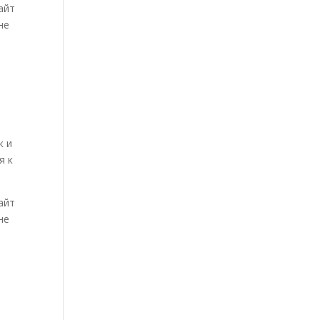
айт
не
к и
я к
айт
не