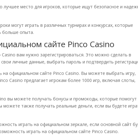
это лучшее место для игроков, которые ищут безопасное и наде
гроки могут играть в различных турнирах и конкурсах, которые
ь больше опыта.
ициальном сайте Pinco Casino
o Casino вам нужно зарегистрироваться. Это можно сделать в
 свои личные данные, выбрать пароль и подтвердить регистрац
ь на официальном сайте Pinco Casino. Вы можете выбрать игру,
inco Casino предлагает игрокам более 1000 игр, включая слоты,
sino вы можете получать бонусы и промокоды, которые помогут
ы можете также получать реальные деньги, если вы будете игра
можность играть на официальном зеркале, если основной сайт б
озможность играть на официальном сайте Pinco Casino.