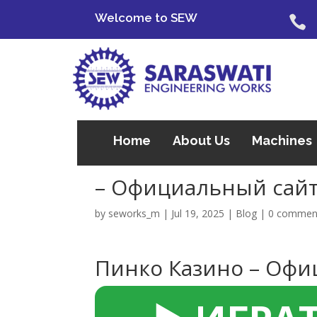
Welcome to SEW

Home
About Us
Machines
– Официальный сайт 
by
seworks_m
|
Jul 19, 2025
|
Blog
|
0 commen
Пинко Казино – Офиц