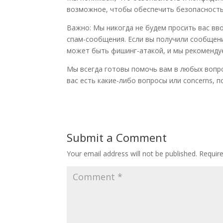
возможное, чтобы обеспечить безопасность
Важно: Мы никогда не будем просить вас вв
спам-сообщения. Если вы получили сообщени
может быть фишинг-атакой, и мы рекомендуе
Мы всегда готовы помочь вам в любых вопро
вас есть какие-либо вопросы или concerns, п
Submit a Comment
Your email address will not be published.
Requir