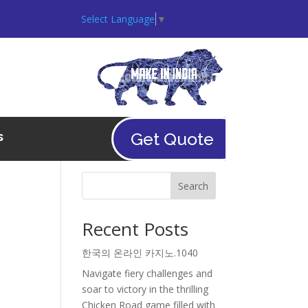
Select Language
▼
Get Quote
s
Search
Recent Posts
한국의 온라인 카지노.1040
Navigate fiery challenges and
soar to victory in the thrilling
Chicken Road game filled with