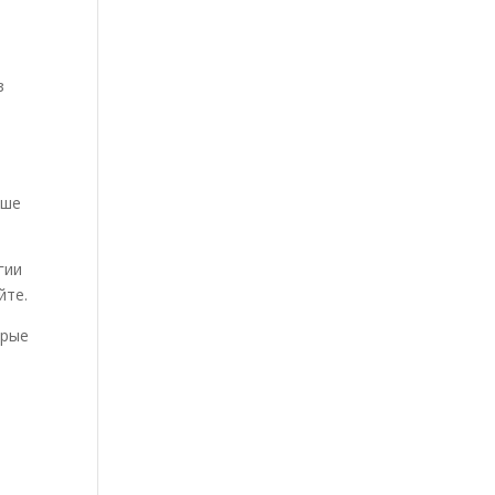
з
чше
гии
йте.
орые