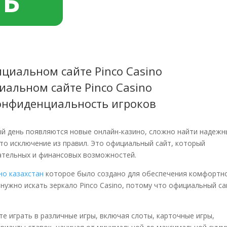
ТЬ
циальном сайте Pinco Casino
иальном сайте Pinco Casino
конфиденциальность игроков
ый день появляются новые онлайн-казино, сложно найти надежн
 это исключение из правил. Это официальный сайт, который
кательных и финансовых возможностей.
но казахстан
которое было создано для обеспечения комфортн
 нужно искать зеркало Pinco Casino, потому что официальный са
е играть в различные игры, включая слоты, карточные игры,