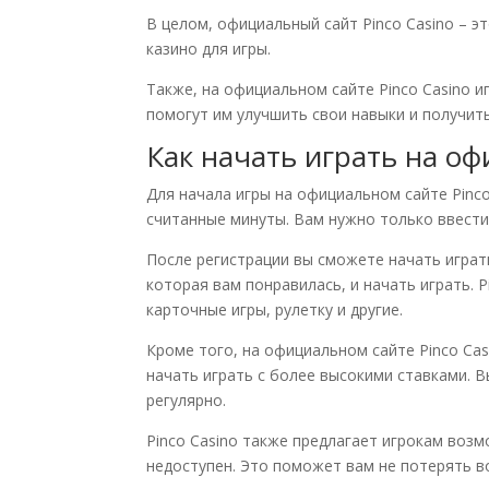
В целом, официальный сайт Pinco Casino – 
казино для игры.
Также, на официальном сайте Pinco Casino и
помогут им улучшить свои навыки и получит
Как начать играть на оф
Для начала игры на официальном сайте Pinc
считанные минуты. Вам нужно только ввести
После регистрации вы сможете начать играт
которая вам понравилась, и начать играть. P
карточные игры, рулетку и другие.
Кроме того, на официальном сайте Pinco Ca
начать играть с более высокими ставками. В
регулярно.
Pinco Casino также предлагает игрокам воз
недоступен. Это поможет вам не потерять в