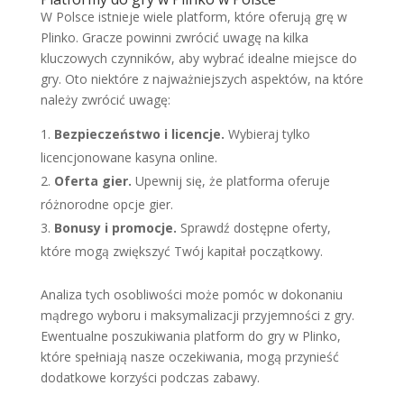
W Polsce istnieje wiele platform, które oferują grę w
Plinko. Gracze powinni zwrócić uwagę na kilka
kluczowych czynników, aby wybrać idealne miejsce do
gry. Oto niektóre z najważniejszych aspektów, na które
należy zwrócić uwagę:
Bezpieczeństwo i licencje.
Wybieraj tylko
licencjonowane kasyna online.
Oferta gier.
Upewnij się, że platforma oferuje
różnorodne opcje gier.
Bonusy i promocje.
Sprawdź dostępne oferty,
które mogą zwiększyć Twój kapitał początkowy.
Analiza tych osobliwości może pomóc w dokonaniu
mądrego wyboru i maksymalizacji przyjemności z gry.
Ewentualne poszukiwania platform do gry w Plinko,
które spełniają nasze oczekiwania, mogą przynieść
dodatkowe korzyści podczas zabawy.