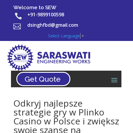
Welcome to SEW
+91-9899100598

dsinghfbd@gmail.com

Select Language
▼
Get Quote
Odkryj najlepsze
strategie gry w Plinko
Casino w Polsce i zwiększ
swoje szanse na