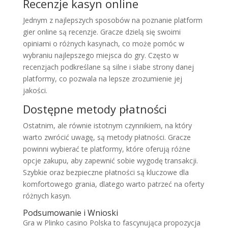
Recenzje kasyn online
Jednym z najlepszych sposobów na poznanie platform
gier online są recenzje. Gracze dzielą się swoimi
opiniami o różnych kasynach, co może pomóc w
wybraniu najlepszego miejsca do gry. Często w
recenzjach podkreślane są silne i słabe strony danej
platformy, co pozwala na lepsze zrozumienie jej
jakości.
Dostępne metody płatności
Ostatnim, ale równie istotnym czynnikiem, na który
warto zwrócić uwagę, są metody płatności. Gracze
powinni wybierać te platformy, które oferują różne
opcje zakupu, aby zapewnić sobie wygodę transakcji.
Szybkie oraz bezpieczne płatności są kluczowe dla
komfortowego grania, dlatego warto patrzeć na oferty
różnych kasyn.
Podsumowanie i Wnioski
Gra w Plinko casino Polska to fascynująca propozycja