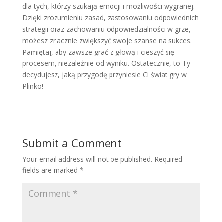
dla tych, którzy szukają emocji i możliwości wygranej.
Dzięki zrozumieniu zasad, zastosowaniu odpowiednich
strategii oraz zachowaniu odpowiedzialności w grze,
możesz znacznie zwiększyć swoje szanse na sukces.
Pamiętaj, aby zawsze grać z głową i cieszyć się
procesem, niezależnie od wyniku. Ostatecznie, to Ty
decydujesz, jaką przygodę przyniesie Ci świat gry w
Plinko!
Submit a Comment
Your email address will not be published.
Required
fields are marked
*