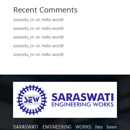
Recent Comments
seworks_m
on
Hello world!
seworks_m
on
Hello world!
seworks_m
on
Hello world!
seworks_m
on
Hello world!
seworks_m
on
Hello world!
SARASWATI ENGINEERING WORKS has been