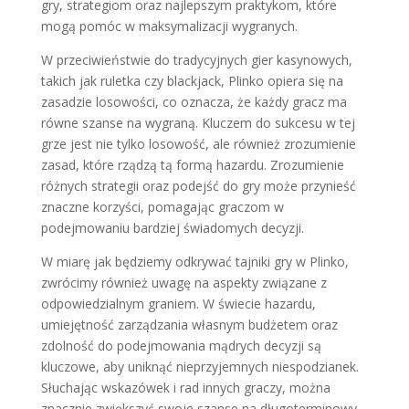
gry, strategiom oraz najlepszym praktykom, które
mogą pomóc w maksymalizacji wygranych.
W przeciwieństwie do tradycyjnych gier kasynowych,
takich jak ruletka czy blackjack, Plinko opiera się na
zasadzie losowości, co oznacza, że każdy gracz ma
równe szanse na wygraną. Kluczem do sukcesu w tej
grze jest nie tylko losowość, ale również zrozumienie
zasad, które rządzą tą formą hazardu. Zrozumienie
różnych strategii oraz podejść do gry może przynieść
znaczne korzyści, pomagając graczom w
podejmowaniu bardziej świadomych decyzji.
W miarę jak będziemy odkrywać tajniki gry w Plinko,
zwrócimy również uwagę na aspekty związane z
odpowiedzialnym graniem. W świecie hazardu,
umiejętność zarządzania własnym budżetem oraz
zdolność do podejmowania mądrych decyzji są
kluczowe, aby uniknąć nieprzyjemnych niespodzianek.
Słuchając wskazówek i rad innych graczy, można
znacznie zwiększyć swoje szanse na długoterminowy