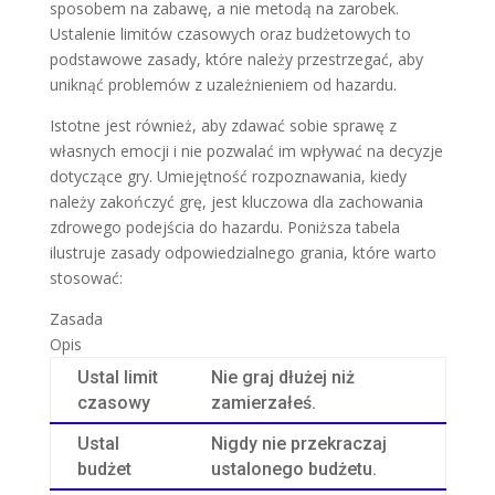
sposobem na zabawę, a nie metodą na zarobek.
Ustalenie limitów czasowych oraz budżetowych to
podstawowe zasady, które należy przestrzegać, aby
uniknąć problemów z uzależnieniem od hazardu.
Istotne jest również, aby zdawać sobie sprawę z
własnych emocji i nie pozwalać im wpływać na decyzje
dotyczące gry. Umiejętność rozpoznawania, kiedy
należy zakończyć grę, jest kluczowa dla zachowania
zdrowego podejścia do hazardu. Poniższa tabela
ilustruje zasady odpowiedzialnego grania, które warto
stosować:
Zasada
Opis
Ustal limit
Nie graj dłużej niż
czasowy
zamierzałeś.
Ustal
Nigdy nie przekraczaj
budżet
ustalonego budżetu.