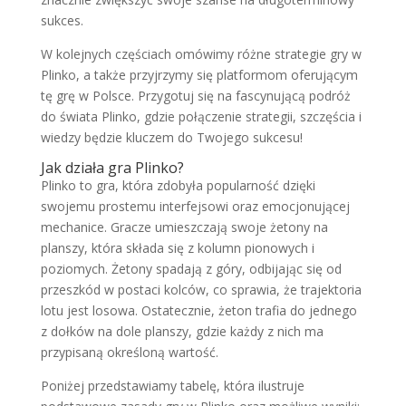
sukces.
W kolejnych częściach omówimy różne strategie gry w
Plinko, a także przyjrzymy się platformom oferującym
tę grę w Polsce. Przygotuj się na fascynującą podróż
do świata Plinko, gdzie połączenie strategii, szczęścia i
wiedzy będzie kluczem do Twojego sukcesu!
Jak działa gra Plinko?
Plinko to gra, która zdobyła popularność dzięki
swojemu prostemu interfejsowi oraz emocjonującej
mechanice. Gracze umieszczają swoje żetony na
planszy, która składa się z kolumn pionowych i
poziomych. Żetony spadają z góry, odbijając się od
przeszkód w postaci kolców, co sprawia, że trajektoria
lotu jest losowa. Ostatecznie, żeton trafia do jednego
z dołków na dole planszy, gdzie każdy z nich ma
przypisaną określoną wartość.
Poniżej przedstawiamy tabelę, która ilustruje