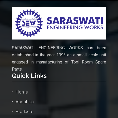
SARASWATI ENGINEERING WORKS has been
established in the year 1993 as a small scale unit
engaged in manufacturing of Tool Room Spare
Parts.
Quick Links
Home
About Us
Products