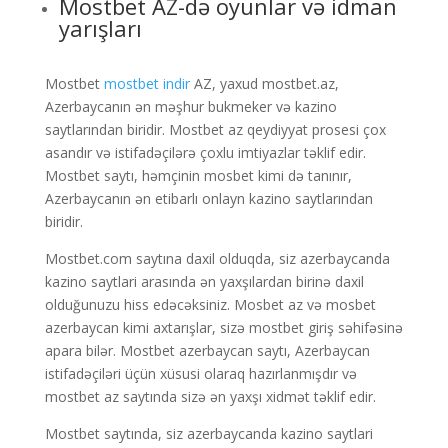
Mostbet AZ-də oyunlar və idman
yarışları
Mostbet
mostbet indir
AZ, yaxud mostbet.az,
Azerbaycanın ən məşhur bukmeker və kazino
saytlarından biridir. Mostbet az qeydiyyat prosesi çox
asandır və istifadəçilərə çoxlu imtiyazlar təklif edir.
Mostbet saytı, həmçinin mosbet kimi də tanınır,
Azerbaycanın ən etibarlı onlayn kazino saytlarından
biridir.
Mostbet.com saytına daxil olduqda, siz azerbaycanda
kazino saytlari arasında ən yaxşılardan birinə daxil
olduğunuzu hiss edəcəksiniz. Mosbet az və mosbet
azerbaycan kimi axtarışlar, sizə mostbet giriş səhifəsinə
apara bilər. Mostbet azerbaycan saytı, Azerbaycan
istifadəçiləri üçün xüsusi olaraq hazırlanmışdır və
mostbet az saytında sizə ən yaxşı xidmət təklif edir.
Mostbet saytında, siz azerbaycanda kazino saytlari