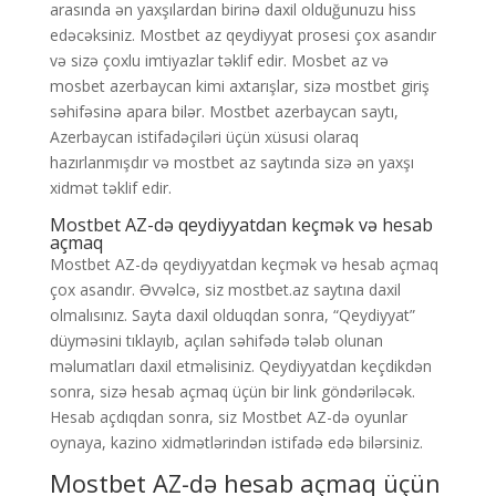
arasında ən yaxşılardan birinə daxil olduğunuzu hiss
edəcəksiniz. Mostbet az qeydiyyat prosesi çox asandır
və sizə çoxlu imtiyazlar təklif edir. Mosbet az və
mosbet azerbaycan kimi axtarışlar, sizə mostbet giriş
səhifəsinə apara bilər. Mostbet azerbaycan saytı,
Azerbaycan istifadəçiləri üçün xüsusi olaraq
hazırlanmışdır və mostbet az saytında sizə ən yaxşı
xidmət təklif edir.
Mostbet AZ-də qeydiyyatdan keçmək və hesab
açmaq
Mostbet AZ-də qeydiyyatdan keçmək və hesab açmaq
çox asandır. Əvvəlcə, siz mostbet.az saytına daxil
olmalısınız. Sayta daxil olduqdan sonra, “Qeydiyyat”
düyməsini tıklayıb, açılan səhifədə tələb olunan
məlumatları daxil etməlisiniz. Qeydiyyatdan keçdikdən
sonra, sizə hesab açmaq üçün bir link göndəriləcək.
Hesab açdıqdan sonra, siz Mostbet AZ-də oyunlar
oynaya, kazino xidmətlərindən istifadə edə bilərsiniz.
Mostbet AZ-də hesab açmaq üçün