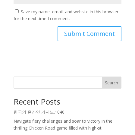
Save my name, email, and website in this browser
for the next time I comment.
Search
Recent Posts
한국의 온라인 카지노.1040
Navigate fiery challenges and soar to victory in the
thrilling Chicken Road game filled with high-st