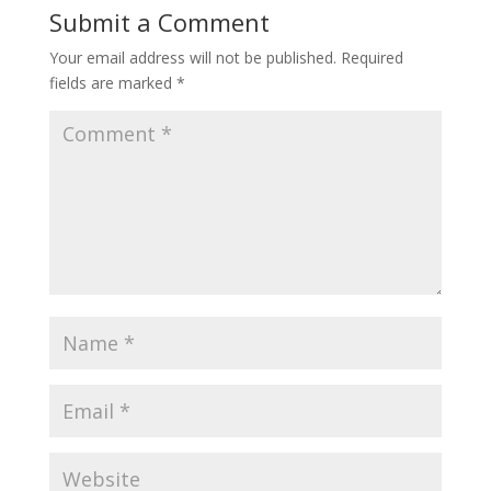
Submit a Comment
Your email address will not be published.
Required
fields are marked
*