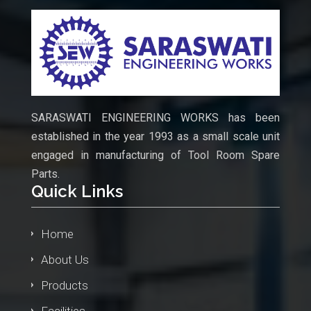
SARASWATI ENGINEERING WORKS has been
established in the year 1993 as a small scale unit
engaged in manufacturing of Tool Room Spare
Parts.
Quick Links
Home
About Us
Products