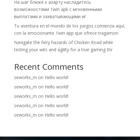
На шаг ближе к азарту насладитесь
возможностями 1win apk с мгновенными
выплатами и захватывающими иг
Tu aventura en el mundo de los juegos comienza aquí,
con la emocionante 1win app que ofrece tragamon
Navigate the fiery hazards of Chicken Road while
testing your wits and agility for a true gaming thr
Recent Comments
seworks_m
on
Hello world!
seworks_m
on
Hello world!
seworks_m
on
Hello world!
seworks_m
on
Hello world!
seworks_m
on
Hello world!