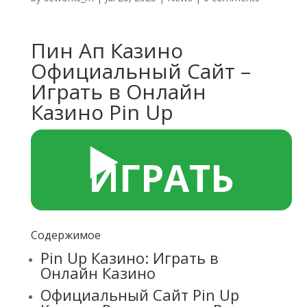
Пин Ап Казино
Официальный Сайт –
Играть в Онлайн
Казино Pin Up
▶️
ИГРАТЬ
Содержимое
Pin Up Казино: Играть в
Онлайн Казино
Официальный Сайт Pin Up