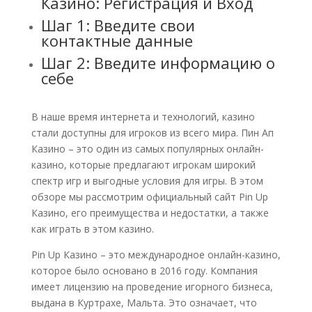
Казино: Регистрация и Вход
Шаг 1: Введите свои
контактные данные
Шаг 2: Введите информацию о
себе
В наше время интернета и технологий, казино
стали доступны для игроков из всего мира. Пин Ап
Казино – это один из самых популярных онлайн-
казино, которые предлагают игрокам широкий
спектр игр и выгодные условия для игры. В этом
обзоре мы рассмотрим официальный сайт Pin Up
Казино, его преимущества и недостатки, а также
как играть в этом казино.
Pin Up Казино – это международное онлайн-казино,
которое было основано в 2016 году. Компания
имеет лицензию на проведение игорного бизнеса,
выдана в Куртрахе, Мальта. Это означает, что