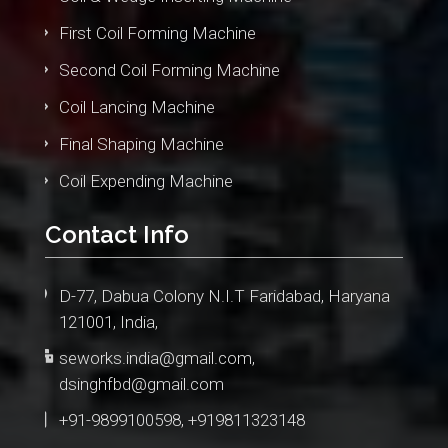
First Coil Forming Machine
Second Coil Forming Machine
Coil Lancing Machine
Final Shaping Machine
Coil Expending Machine
Contact Info
D-77, Dabua Colony N.I.T Faridabad, Haryana
121001, India,
seworks.india@gmail.com
,
dsinghfbd@gmail.com
+91-9899100598, +919811323148