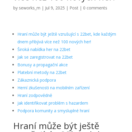
by
seworks_m
|
Jul 9, 2025
|
Post
|
0 comments
Hraní může být ještě vzrušující s 22bet, kde každým
dnem přibývá více než 100 nových her!
Široká nabídka her na 22bet
Jak se zaregistrovat na 22bet
Bonusy a propagační akce
Platební metody na 22bet
Zákaznická podpora
Herní zkušenosti na mobilním zařízení
Hraní zodpovědně
Jak identifikovat problém s hazardem
Podpora komunity a smysluplné hraní
Hraní může být ještě