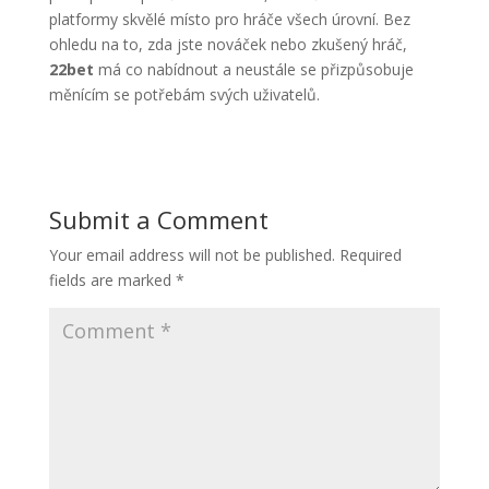
platformy skvělé místo pro hráče všech úrovní. Bez
ohledu na to, zda jste nováček nebo zkušený hráč,
22bet
má co nabídnout a neustále se přizpůsobuje
měnícím se potřebám svých uživatelů.
Submit a Comment
Your email address will not be published.
Required
fields are marked
*