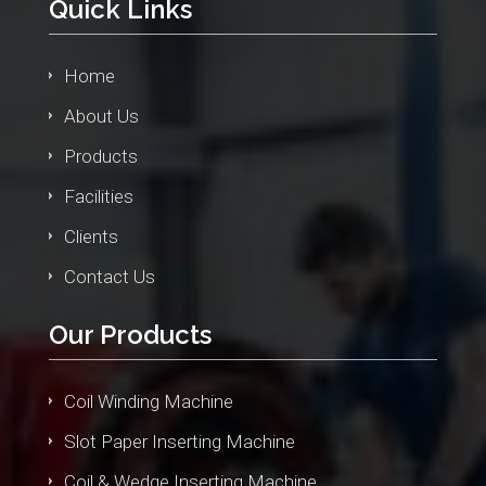
Quick Links
Home
About Us
Products
Facilities
Clients
Contact Us
Our Products
Coil Winding Machine
Slot Paper Inserting Machine
Coil & Wedge Inserting Machine