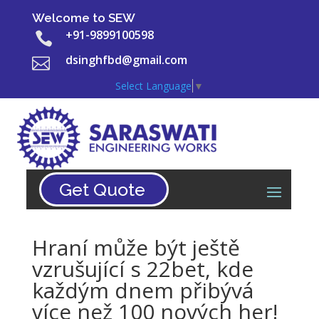
Welcome to SEW
+91-9899100598

dsinghfbd@gmail.com

Select Language
▼
Get Quote
Hraní může být ještě
vzrušující s 22bet, kde
každým dnem přibývá
více než 100 nových her!