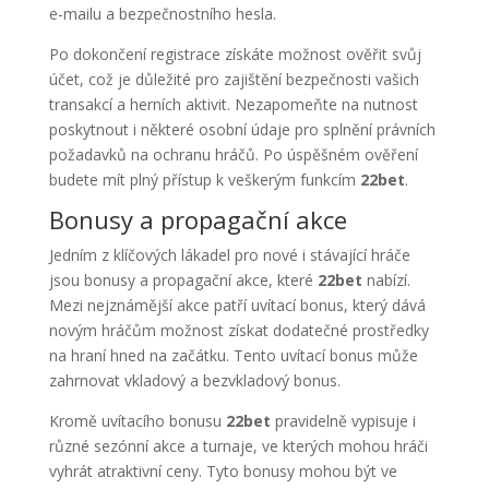
e-mailu a bezpečnostního hesla.
Po dokončení registrace získáte možnost ověřit svůj
účet, což je důležité pro zajištění bezpečnosti vašich
transakcí a herních aktivit. Nezapomeňte na nutnost
poskytnout i některé osobní údaje pro splnění právních
požadavků na ochranu hráčů. Po úspěšném ověření
budete mít plný přístup k veškerým funkcím
22bet
.
Bonusy a propagační akce
Jedním z klíčových lákadel pro nové i stávající hráče
jsou bonusy a propagační akce, které
22bet
nabízí.
Mezi nejznámější akce patří uvítací bonus, který dává
novým hráčům možnost získat dodatečné prostředky
na hraní hned na začátku. Tento uvítací bonus může
zahrnovat vkladový a bezvkladový bonus.
Kromě uvítacího bonusu
22bet
pravidelně vypisuje i
různé sezónní akce a turnaje, ve kterých mohou hráči
vyhrát atraktivní ceny. Tyto bonusy mohou být ve