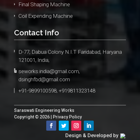
Final Shaping Machine
Coil Expending Machine
Contact Info
D-77, Dabua Colony N.I.T Faridabad, Haryana
121001, India,
seworks.india@gmail.com
,
dsinghfbd@gmail.com
+91-9899100598, +919811323148
Saraswati Engineering Works
Copyright © 2026 |
Privacy Policy
Design & Developed by