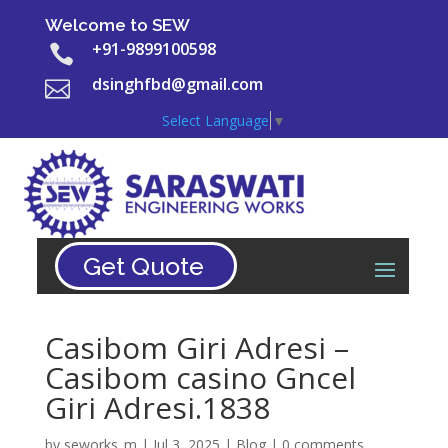
Welcome to SEW
+91-9899100598

dsinghfbd@gmail.com

Select Language
▼
Get Quote
Casibom Giri Adresi –
Casibom casino Gncel
Giri Adresi.1838
by
seworks_m
|
Jul 3, 2025
|
Blog
|
0 comments