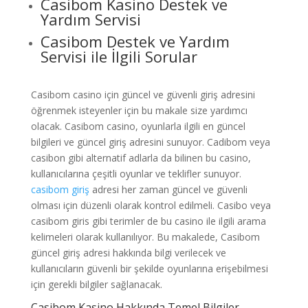
Casibom Kasino Destek ve
Yardım Servisi
Casibom Destek ve Yardım
Servisi ile İlgili Sorular
Casibom casino için güncel ve güvenli giriş adresini
öğrenmek isteyenler için bu makale size yardımcı
olacak. Casibom casino, oyunlarla ilgili en güncel
bilgileri ve güncel giriş adresini sunuyor. Cadibom veya
casibon gibi alternatif adlarla da bilinen bu casino,
kullanıcılarına çeşitli oyunlar ve teklifler sunuyor.
casibom giriş
adresi her zaman güncel ve güvenli
olması için düzenli olarak kontrol edilmeli. Casibo veya
casibom giris gibi terimler de bu casino ile ilgili arama
kelimeleri olarak kullanılıyor. Bu makalede, Casibom
güncel giriş adresi hakkında bilgi verilecek ve
kullanıcıların güvenli bir şekilde oyunlarına erişebilmesi
için gerekli bilgiler sağlanacak.
Casibom Kasino Hakkında Temel Bilgiler