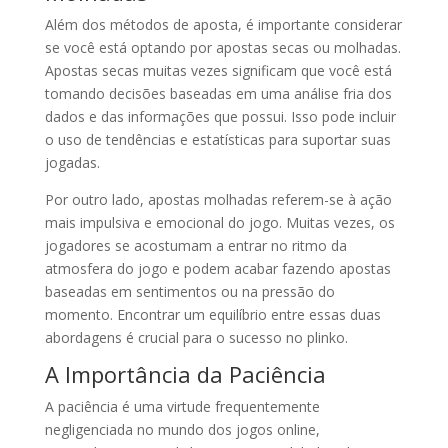
Além dos métodos de aposta, é importante considerar
se você está optando por apostas secas ou molhadas.
Apostas secas muitas vezes significam que você está
tomando decisões baseadas em uma análise fria dos
dados e das informações que possui. Isso pode incluir
o uso de tendências e estatísticas para suportar suas
jogadas.
Por outro lado, apostas molhadas referem-se à ação
mais impulsiva e emocional do jogo. Muitas vezes, os
jogadores se acostumam a entrar no ritmo da
atmosfera do jogo e podem acabar fazendo apostas
baseadas em sentimentos ou na pressão do
momento. Encontrar um equilíbrio entre essas duas
abordagens é crucial para o sucesso no plinko.
A Importância da Paciência
A paciência é uma virtude frequentemente
negligenciada no mundo dos jogos online,