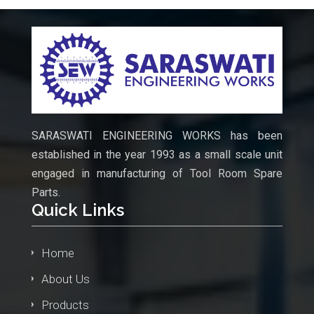
SARASWATI ENGINEERING WORKS has been
established in the year 1993 as a small scale unit
engaged in manufacturing of Tool Room Spare
Parts.
Quick Links
Home
About Us
Products