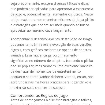
seja predominante, existem diversas táticas e dicas
que podem ser aplicadas para aprimorar a experiência
de jogo e, potencialmente, aumentar os lucros. Neste
artigo, exploraremos maneiras eficazes de jogar plinko
e estratégias que podem ser úteis quando se busca
aproveitar ao máximo cada lançamento.
Acompanhar o desenvolvimento deste jogo ao longo
dos anos também revela a evolução de suas versões
digitais, com gráficos melhores e opções de apostas
variadas. Essa mudança gerou um aumento
significativo no número de adeptos, tornando o plinko
não só popular, mas também uma excelente maneira
de desfrutar de momentos de entretenimento
enquanto se tenta ganhar dinheiro. Vamos, então, nos
aprofundar nas melhores práticas para jogar plinko e
maximizar suas chances de sucesso.
Compreender as Regras do Jogo
Antes de começarmos a discutir estratégias e táticas,