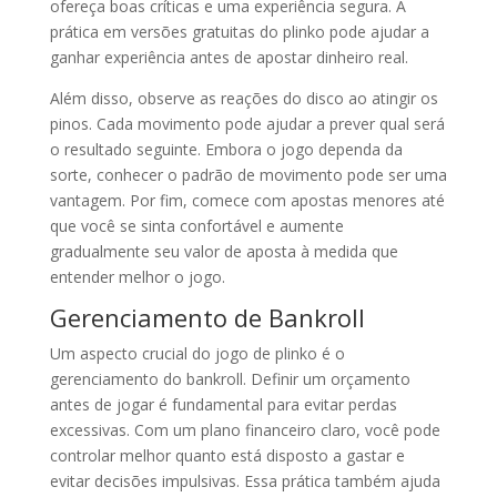
ofereça boas críticas e uma experiência segura. A
prática em versões gratuitas do plinko pode ajudar a
ganhar experiência antes de apostar dinheiro real.
Além disso, observe as reações do disco ao atingir os
pinos. Cada movimento pode ajudar a prever qual será
o resultado seguinte. Embora o jogo dependa da
sorte, conhecer o padrão de movimento pode ser uma
vantagem. Por fim, comece com apostas menores até
que você se sinta confortável e aumente
gradualmente seu valor de aposta à medida que
entender melhor o jogo.
Gerenciamento de Bankroll
Um aspecto crucial do jogo de plinko é o
gerenciamento do bankroll. Definir um orçamento
antes de jogar é fundamental para evitar perdas
excessivas. Com um plano financeiro claro, você pode
controlar melhor quanto está disposto a gastar e
evitar decisões impulsivas. Essa prática também ajuda