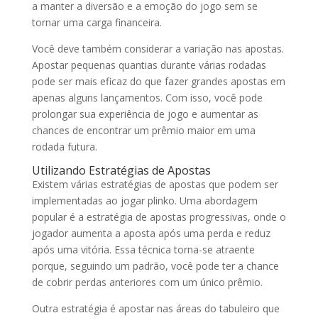
a manter a diversão e a emoção do jogo sem se
tornar uma carga financeira.
Você deve também considerar a variação nas apostas.
Apostar pequenas quantias durante várias rodadas
pode ser mais eficaz do que fazer grandes apostas em
apenas alguns lançamentos. Com isso, você pode
prolongar sua experiência de jogo e aumentar as
chances de encontrar um prêmio maior em uma
rodada futura.
Utilizando Estratégias de Apostas
Existem várias estratégias de apostas que podem ser
implementadas ao jogar plinko. Uma abordagem
popular é a estratégia de apostas progressivas, onde o
jogador aumenta a aposta após uma perda e reduz
após uma vitória. Essa técnica torna-se atraente
porque, seguindo um padrão, você pode ter a chance
de cobrir perdas anteriores com um único prêmio.
Outra estratégia é apostar nas áreas do tabuleiro que