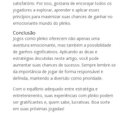
satisfatório. Por isso, gostaria de encorajar todos os
jogadores a explorar, aprender e aplicar esses
princípios para maximizar suas chances de ganhar no
emocionante mundo do plinko.
Conclusão
Jogos como plinko oferecem não apenas uma
aventura emocionante, mas também a possibilidade
de ganhos significativos. Aplicando as dicas e
estratégias discutidas neste artigo, você pode
aumentar suas chances de sucesso. Sempre lembre-se
da importância de jogar de forma responsável e
definida, mantendo a diversão como prioridade.
Com o equilíbrio adequado entre estratégia e
entretenimento, suas experiências com plinko podem
ser gratificantes e, quem sabe, lucrativas. Boa sorte
em suas próximas jogadas!