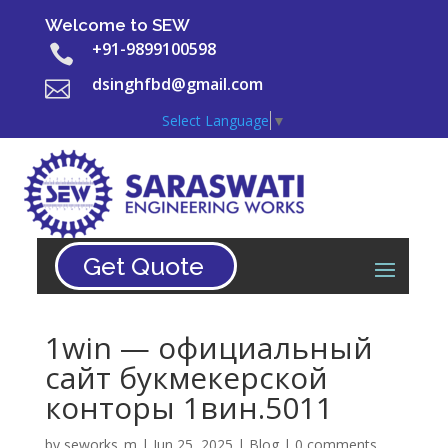
Welcome to SEW
+91-9899100598

dsinghfbd@gmail.com

Select Language
▼
Get Quote
1win — официальный
сайт букмекерской
конторы 1вин.5011
by
seworks_m
|
Jun 25, 2025
|
Blog
|
0 comments