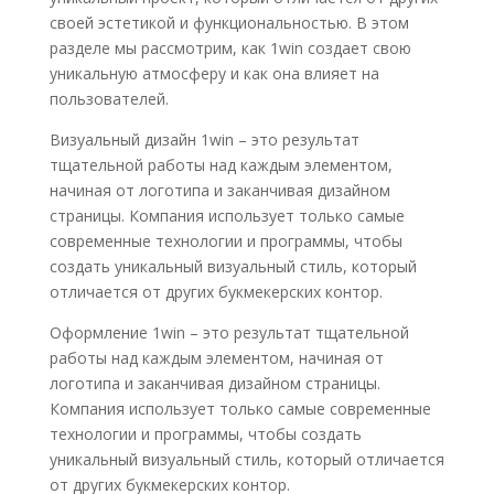
своей эстетикой и функциональностью. В этом
разделе мы рассмотрим, как 1win создает свою
уникальную атмосферу и как она влияет на
пользователей.
Визуальный дизайн 1win – это результат
тщательной работы над каждым элементом,
начиная от логотипа и заканчивая дизайном
страницы. Компания использует только самые
современные технологии и программы, чтобы
создать уникальный визуальный стиль, который
отличается от других букмекерских контор.
Оформление 1win – это результат тщательной
работы над каждым элементом, начиная от
логотипа и заканчивая дизайном страницы.
Компания использует только самые современные
технологии и программы, чтобы создать
уникальный визуальный стиль, который отличается
от других букмекерских контор.