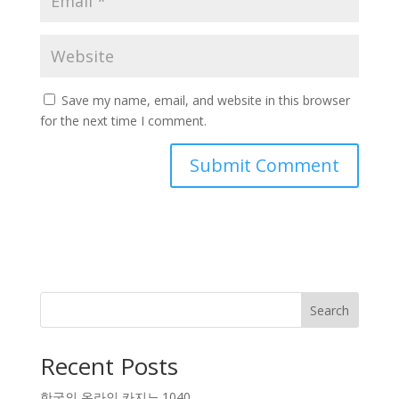
Save my name, email, and website in this browser
for the next time I comment.
Search
Recent Posts
한국의 온라인 카지노.1040