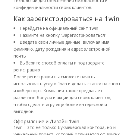
технологии для обеспечения безопасности и
конфиденциальности своих клиентов.
Как зарегистрироваться на 1win
Перейдите на официальный сайт 1win
Нажмите на кнопку “Зарегистрироваться”
Введите свои личные данные, включая имя,
фамилию, дату рождения и адрес электронной
почты
Выберите способ оплаты и подтвердите
регистрацию
После регистрации вы сможете начать
использовать услуги 1win и делать ставки на спорт
и киберспорт. Компания также предлагает
различные бонусы и акции для своих клиентов,
чтобы сделать игру еще более интересной и
выгодной.
Оформление и Дизайн 1win
1win – это не только букмекерская контора, но и
уникальный проект, который отличается от других