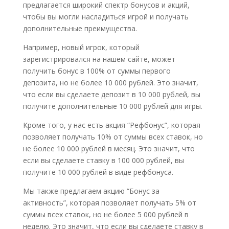
предлагается широкий спектр бонусов и акций,
чтобы вы могли насладиться игрой и получать
дополнительные преимущества.
Например, новый игрок, который
зарегистрировался на нашем сайте, может
получить бонус в 100% от суммы первого
депозита, но не более 10 000 рублей. Это значит,
что если вы сделаете депозит в 10 000 рублей, вы
получите дополнительные 10 000 рублей для игры.
Кроме того, у нас есть акция “Рефбонус”, которая
позволяет получать 10% от суммы всех ставок, но
не более 10 000 рублей в месяц. Это значит, что
если вы сделаете ставку в 100 000 рублей, вы
получите 10 000 рублей в виде рефбонуса.
Мы также предлагаем акцию “Бонус за
активность”, которая позволяет получать 5% от
суммы всех ставок, но не более 5 000 рублей в
неделю. Это значит, что если вы сделаете ставку в