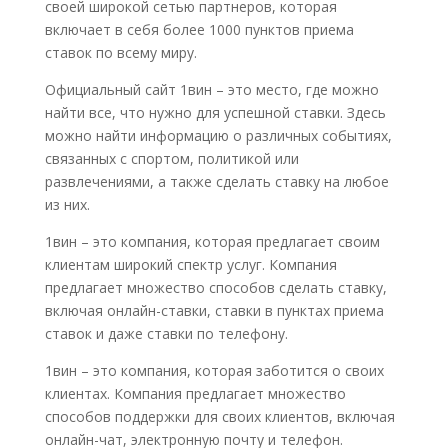
своей широкой сетью партнеров, которая
включает в себя более 1000 пунктов приема
ставок по всему миру.
Официальный сайт 1вин – это место, где можно
найти все, что нужно для успешной ставки. Здесь
можно найти информацию о различных событиях,
связанных с спортом, политикой или
развлечениями, а также сделать ставку на любое
из них.
1вин – это компания, которая предлагает своим
клиентам широкий спектр услуг. Компания
предлагает множество способов сделать ставку,
включая онлайн-ставки, ставки в пунктах приема
ставок и даже ставки по телефону.
1вин – это компания, которая заботится о своих
клиентах. Компания предлагает множество
способов поддержки для своих клиентов, включая
онлайн-чат, электронную почту и телефон.