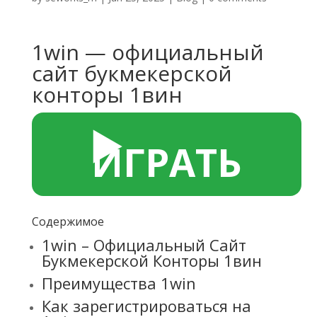
1win — официальный
сайт букмекерской
конторы 1вин
▶️
ИГРАТЬ
Содержимое
1win – Официальный Сайт
Букмекерской Конторы 1вин
Преимущества 1win
Как зарегистрироваться на