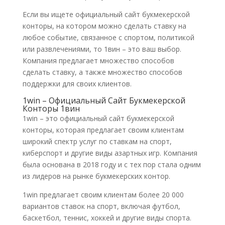
Если вы ищете официальный сайт букмекерской
конторы, на котором можно сделать ставку на
любое событие, связанное с спортом, политикой
или развлечениями, то 1вин – это ваш выбор.
Компания предлагает множество способов
сделать ставку, а также множество способов
поддержки для своих клиентов.
1win – Официальный Сайт Букмекерской
Конторы 1вин
1win – это официальный сайт букмекерской
конторы, которая предлагает своим клиентам
широкий спектр услуг по ставкам на спорт,
киберспорт и другие виды азартных игр. Компания
была основана в 2018 году и с тех пор стала одним
из лидеров на рынке букмекерских контор.
1win предлагает своим клиентам более 20 000
вариантов ставок на спорт, включая футбол,
баскетбол, теннис, хоккей и другие виды спорта.