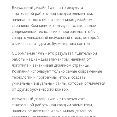
Визуальный дизайн 1win – это результат
тщательной работы над каждым элементом,
начиная от логотипа и заканчивая дизайном
страницы. Компания использует только самые
современные технологии и программы, чтобы
создать уникальный визуальный стиль, который
отличается от других букмекерских контор.
Оформление 1win – это результат тщательной
работы над каждым элементом, начиная от
логотипа и заканчивая дизайном страницы.
Компания использует только самые современные
технологии и программы, чтобы создать
уникальный визуальный стиль, который отличается
от других букмекерских контор.
Визуальный дизайн 1win – это результат
тщательной работы над каждым элементом,
начиная от логотипа и заканчивая дизайном
страницы. Компания использует только самые