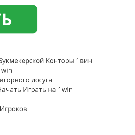
ТЬ
Букмекерской Конторы 1вин
1win
игорного досуга
Начать Играть на 1win
 Игроков