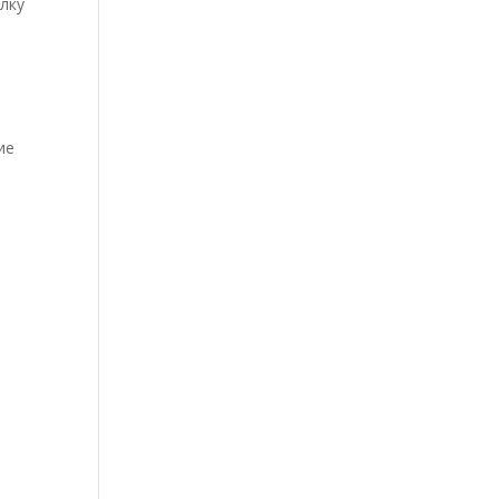
лку
ие