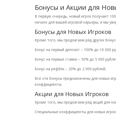
Бонусы и Акции для Нов
В первую очередь, новый игрок получает 100
начало для вашей игровой карьеры, и мы ув
Бонусы для Новых Игроков
Кроме того, мы предлагаем ряд других бонус
Бонус на первый депозит – 100% до 10 000 ру
Бонус на первые ставки – 50% до 5 000 рубле
Бонус на рефбек – 20% до 2 000 рублей;
Все эти бонусы предназначены для новых иг
коэффициенты.
Акции для Новых Игроков
Кроме того, мы предлагаем ряд акций для но
Специальные коэффициенты для новых игрок