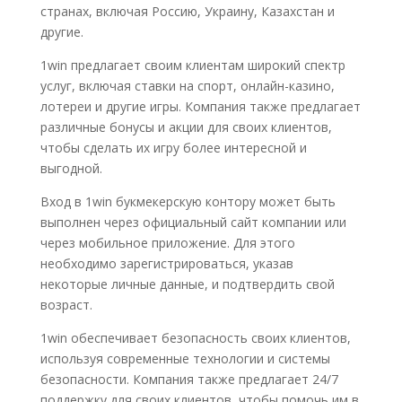
странах, включая Россию, Украину, Казахстан и
другие.
1win предлагает своим клиентам широкий спектр
услуг, включая ставки на спорт, онлайн-казино,
лотереи и другие игры. Компания также предлагает
различные бонусы и акции для своих клиентов,
чтобы сделать их игру более интересной и
выгодной.
Вход в 1win букмекерскую контору может быть
выполнен через официальный сайт компании или
через мобильное приложение. Для этого
необходимо зарегистрироваться, указав
некоторые личные данные, и подтвердить свой
возраст.
1win обеспечивает безопасность своих клиентов,
используя современные технологии и системы
безопасности. Компания также предлагает 24/7
поддержку для своих клиентов, чтобы помочь им в