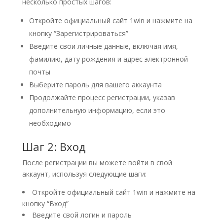
несколько простых шагов:
Откройте официальный сайт 1win и нажмите на
кнопку “Зарегистрироваться”
Введите свои личные данные, включая имя,
фамилию, дату рождения и адрес электронной
почты
Выберите пароль для вашего аккаунта
Продолжайте процесс регистрации, указав
дополнительную информацию, если это
необходимо
Шаг 2: Вход
После регистрации вы можете войти в свой
аккаунт, используя следующие шаги:
Откройте официальный сайт 1win и нажмите на
кнопку “Вход”
Введите свой логин и пароль