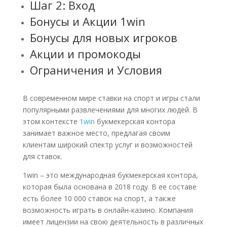
Шаг 2: Вход
Бонусы и Акции 1win
Бонусы для новых игроков
Акции и промокоды
Ограничения и Условия
В современном мире ставки на спорт и игры стали
популярными развлечениями для многих людей. В
этом контексте
1win
букмекерская контора
занимает важное место, предлагая своим
клиентам широкий спектр услуг и возможностей
для ставок.
1win – это международная букмекерская контора,
которая была основана в 2018 году. В ее составе
есть более 10 000 ставок на спорт, а также
возможность играть в онлайн-казино. Компания
имеет лицензии на свою деятельность в различных