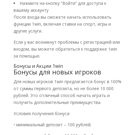
Нажмите на кнопку “Войти” для доступа к
вашему аккаунту
После входа вы сможете начать использовать
функции 1win, включая ставки на спорт, игры и
другие услуги.
Если у вас возникнут проблемы с регистрацией или
входом, вы можете обратиться к поддержке 1win
за помощью.
Бонусы и Акции 1win
Бонусы для новых игроков
Для новых игроков 1win предлагается бонус в 100%
от суммы первого депозита, но не более 10 000
рублей. Это отличный способ начать играть и
получить дополнительные преимущества.
Условия получения бонуса:
• минимальный депозит – 100 рублей;