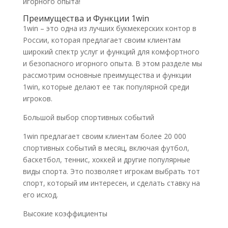
игорного опыта!
Преимущества и Функции 1win
1win – это одна из лучших букмекерских контор в
России, которая предлагает своим клиентам
широкий спектр услуг и функций для комфортного
и безопасного игорного опыта. В этом разделе мы
рассмотрим основные преимущества и функции
1win, которые делают ее так популярной среди
игроков.
Большой выбор спортивных событий
1win предлагает своим клиентам более 20 000
спортивных событий в месяц, включая футбол,
баскетбол, теннис, хоккей и другие популярные
виды спорта. Это позволяет игрокам выбрать тот
спорт, который им интересен, и сделать ставку на
его исход.
Высокие коэффициенты