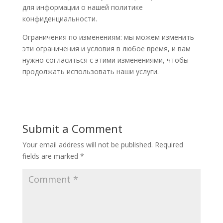
для информации о нашей политике
конфиденциальности.
Ограничения по изменениям: мы можем изменить
эти ограничения и условия в любое время, и вам
нужно согласиться с этими изменениями, чтобы
продолжать использовать наши услуги.
Submit a Comment
Your email address will not be published.
Required
fields are marked
*