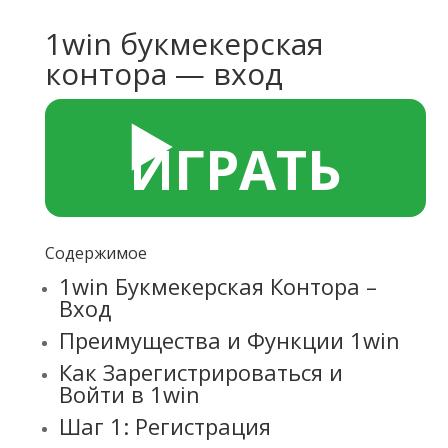
1win букмекерская
контора — вход
▶️
ИГРАТЬ
Содержимое
1win Букмекерская Контора –
Вход
Преимущества и Функции 1win
Как Зарегистрироваться и
Войти в 1win
Шаг 1: Регистрация